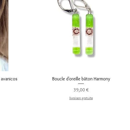
Vista rápida
y avanicos
Boucle d'oreille bâton Harmony
Precio
39,00 €
livraison gratuite