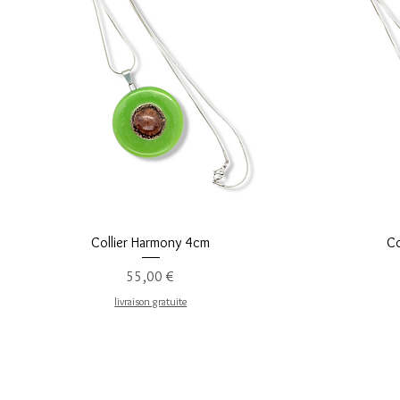
Vista rápida
Collier Harmony 4cm
Co
Precio
55,00 €
livraison gratuite