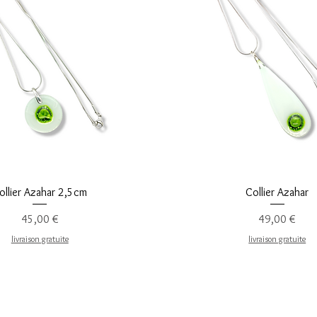
Vista rápida
Vista rápida
ollier Azahar 2,5cm
Collier Azahar
Precio
Precio
45,00 €
49,00 €
livraison gratuite
livraison gratuite