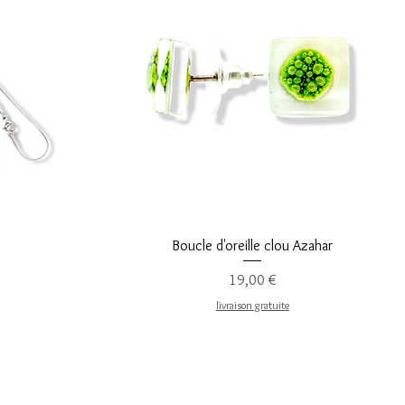
Vista rápida
Boucle d'oreille clou Azahar
Precio
19,00 €
livraison gratuite