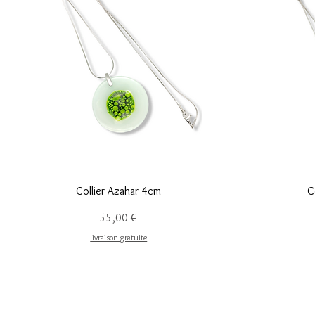
Vista rápida
Collier Azahar 4cm
C
Precio
55,00 €
livraison gratuite