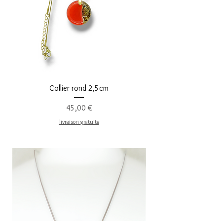
Collier rond 2,5cm
collar redondo pequeñ
Precio
45,00 €
livraison gratuite