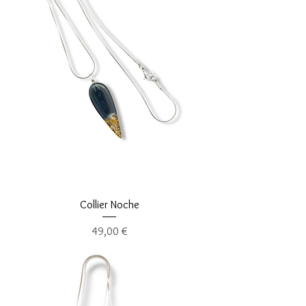
Collier Noche
Precio
49,00 €
livraison gratuite