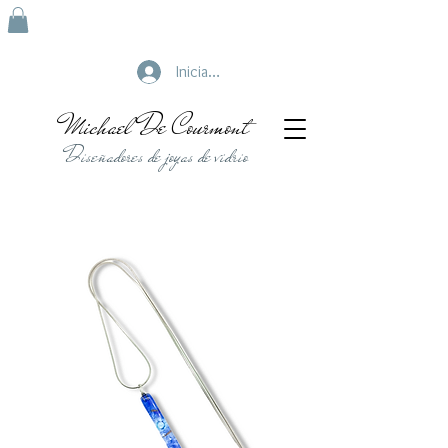
Iniciar sesión
Michael De Courmont
Diseñadores de joyas de vidrio