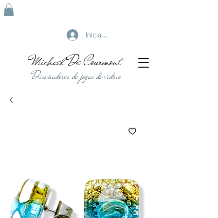
Iniciar sesión
Michael De Courmont
Diseñadores de joyas de vidrio