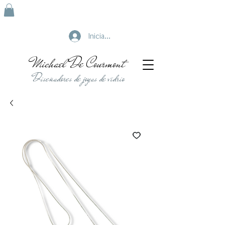
Iniciar sesión
Michael De Courmont
Diseñadores de joyas de vidrio