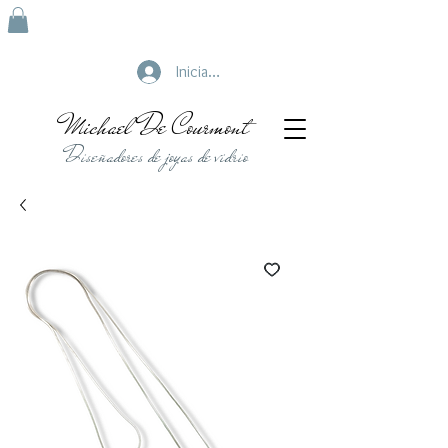
Iniciar sesión
Michael De Courmont
Diseñadores de joyas de vidrio