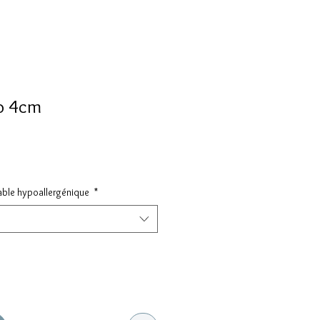
ño 4cm
dable hypoallergénique
*