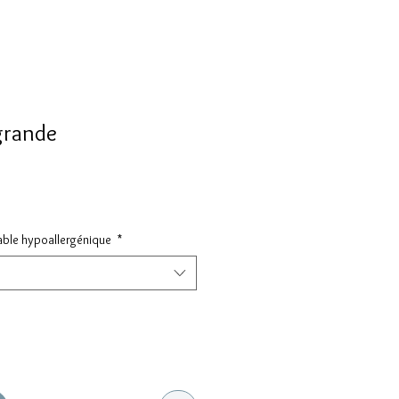
 grande
dable hypoallergénique
*